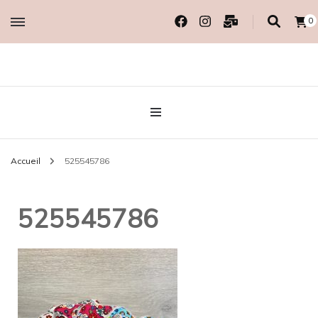
0
Créatrice EcoResponsable
MADAME COTON
BIO
Accueil
525545786
525545786