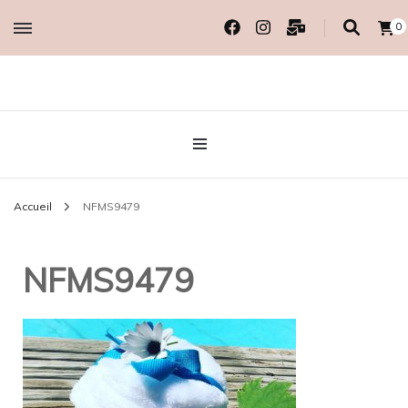
0
Créatrice EcoResponsable
MADAME COTON
BIO
Accueil
NFMS9479
NFMS9479