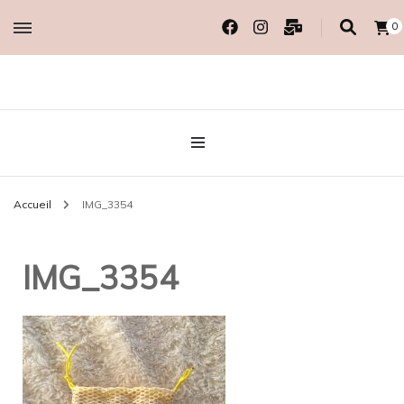
0
Créatrice EcoResponsable
MADAME COTON
BIO
Accueil
IMG_3354
IMG_3354