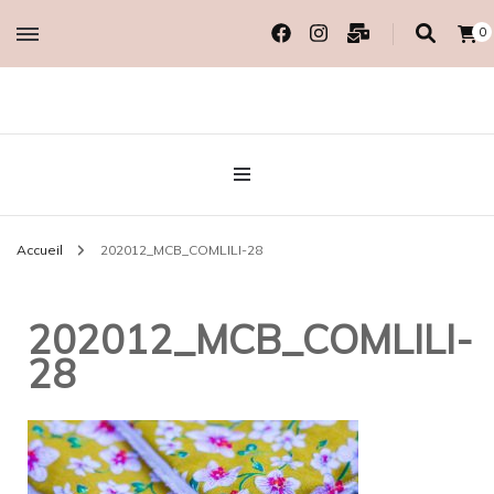
0
Créatrice EcoResponsable
MADAME COTON
BIO
Accueil
202012_MCB_COMLILI-28
202012_MCB_COMLILI-
28