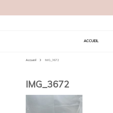
Créatrice EcoResponsable
MADAME C
ACCUEIL
Accueil
IMG_3672
IMG_3672