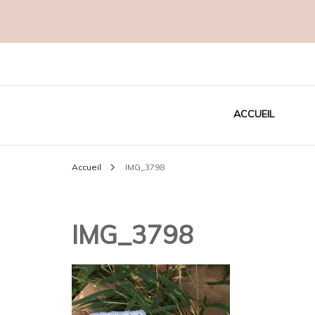
Créatrice EcoResponsable
MADAME C
ACCUEIL
Accueil
IMG_3798
IMG_3798