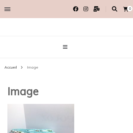
0
Créatrice EcoResponsable
MADAME COTON
BIO
Accueil
Image
Image