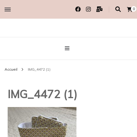
0
Créatrice EcoResponsable
MADAME COTON
BIO
Accueil
IMG_4472 (1)
IMG_4472 (1)