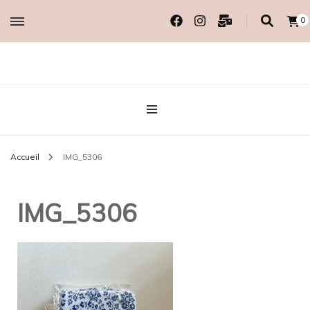
0
Créatrice EcoResponsable
MADAME COTON
BIO
Accueil
IMG_5306
IMG_5306