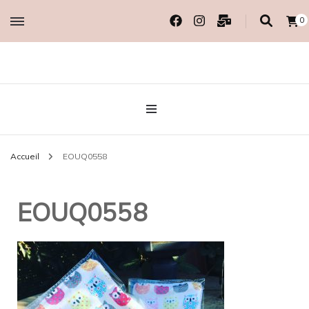
0
Créatrice EcoResponsable
MADAME COTON
BIO
Accueil
EOUQ0558
EOUQ0558