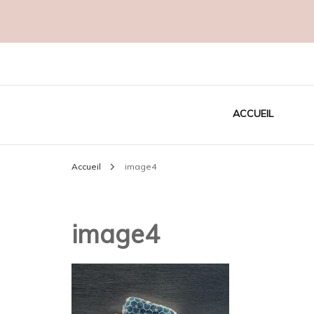
Créatrice EcoResponsable
MADAME C
ACCUEIL
Accueil
image4
image4