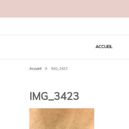
Créatrice EcoResponsable
MADAME C
ACCUEIL
Accueil
IMG_3423
IMG_3423