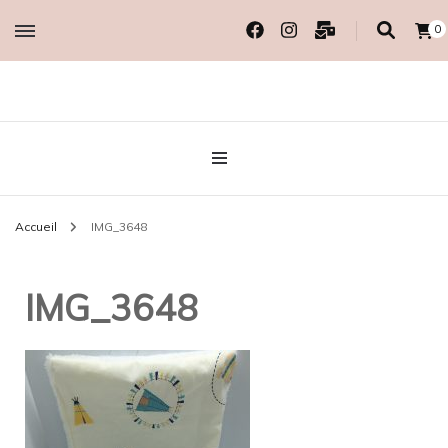
0
Créatrice EcoResponsable
MADAME COTON
BIO
Accueil
IMG_3648
IMG_3648