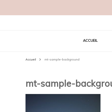
Créatrice EcoResponsable
MADAME C
ACCUEIL
Accueil
mt-sample-background
mt-sample-backgro