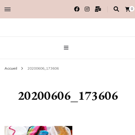
0
Créatrice EcoResponsable
MADAME COTON
BIO
Accueil
20200606_173606
20200606_173606