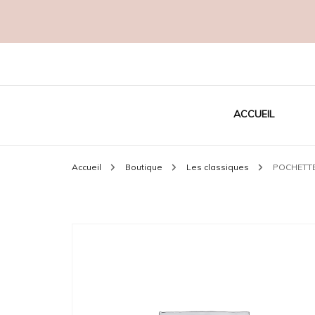
Créatrice EcoResponsable
MADAME C
ACCUEIL
Accueil
Boutique
Les classiques
POCHETT