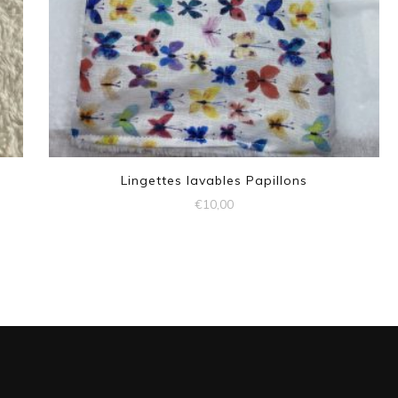
Lingettes lavables Papillons
€
10,00