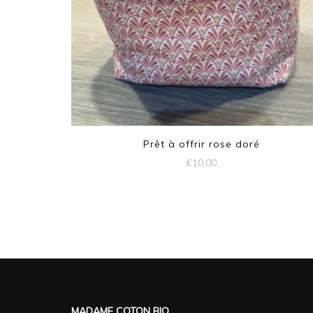
Prêt à offrir rose doré
€
10,00
MADAME COTON BIO