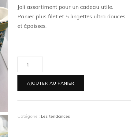
Joli assortiment pour un cadeau utile.
Panier plus filet et 5 lingettes ultra douces
et épaisses.
quantité
de
Prêt
AJOUTER AU PANIER
à
offrir
bleu
Catégorie :
Les tendances