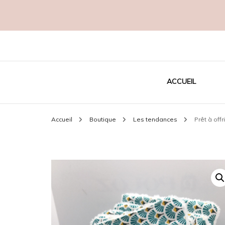
Créatrice EcoResponsable
MADAME C
ACCUEIL
Accueil
Boutique
Les tendances
Prêt à offr