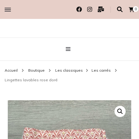
0
Créatrice EcoResponsable
MADAME COTON
BIO
Accueil
Boutique
Les classiques
Les carrés
Lingettes lavables rose doré