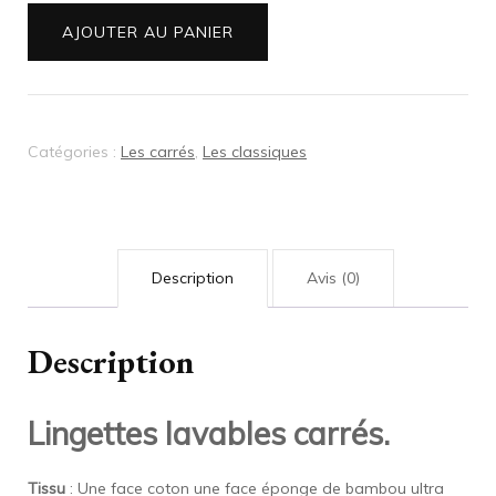
Lingettes
AJOUTER AU PANIER
lavables
rose
doré
Catégories :
Les carrés
,
Les classiques
Description
Avis (0)
Description
Lingettes lavables carrés.
Tissu
: Une face coton une face éponge de bambou ultra